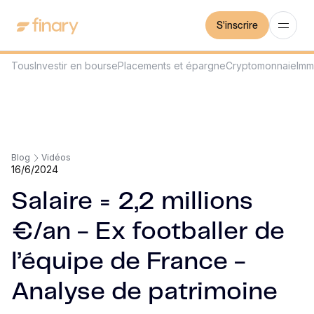
S'inscrire
Tous
Investir en bourse
Placements et épargne
Cryptomonnaie
Imm
Blog
Vidéos
16/6/2024
Salaire = 2,2 millions
€/an - Ex footballer de
l’équipe de France -
Analyse de patrimoine