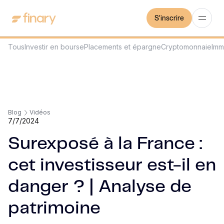
S'inscrire
Tous
Investir en bourse
Placements et épargne
Cryptomonnaie
Imm
Blog
Vidéos
7/7/2024
Surexposé à la France :
cet investisseur est-il en
danger ? | Analyse de
patrimoine