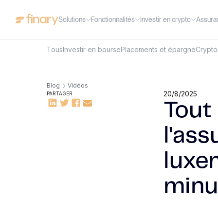
Solutions
Fonctionnalités
Investir en crypto
Assura
Tous
Investir en bourse
Placements et épargne
Crypt
Blog
Vidéos
20/8/2025
PARTAGER
Tout
l'as
luxe
minu