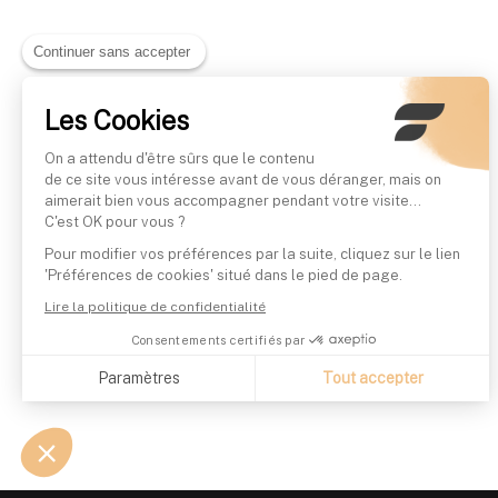
Continuer sans accepter
Les Cookies
On a attendu d'être sûrs que le contenu
de ce site vous intéresse avant de vous déranger, mais on
aimerait bien vous accompagner pendant votre visite...
C'est OK pour vous ?
Pour modifier vos préférences par la suite, cliquez sur le lien
'Préférences de cookies' situé dans le pied de page.
Lire la politique de confidentialité
Consentements certifiés par
Paramètres
Tout accepter
Axeptio consent
Plateforme de Gestion du Consentement : Personnalisez vo
Notre plateforme vous permet d'adapter et de gérer vos param