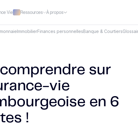
Ressources
À propos
nce Vie
omonnaie
Immobilier
Finances personnelles
Banque & Courtiers
Glossai
 comprendre sur
surance-vie
mbourgeoise en 6
tes !