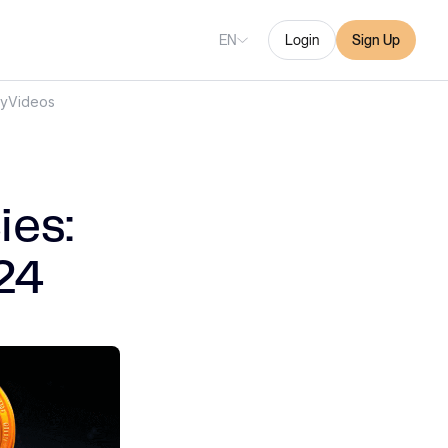
EN
Login
Sign Up
ry
Videos
ies:
24