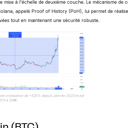
e mise à l'échelle de deuxième couche. Le mécanisme de 
olana, appelé Proof of History (PoH), lui permet de réalis
evées tout en maintenant une sécurité robuste.
une croissance de +525% depuis Janvier 2023 et est
ATH à 226
€.
in (BTC)