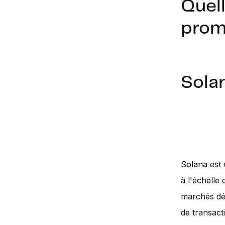
Quel
prom
Sola
Solana
est 
à l'échelle
marchés déc
de transact