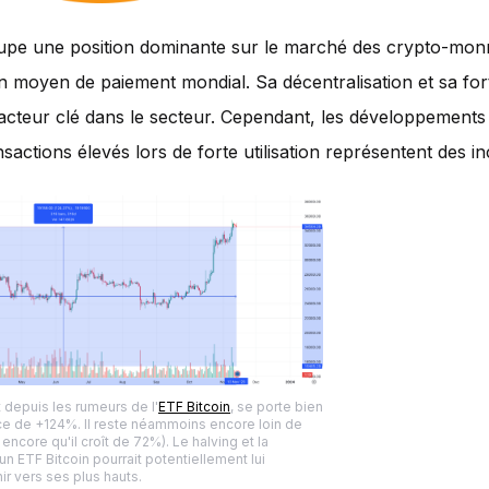
pe une position dominante sur le marché des crypto-monn
n moyen de paiement mondial. Sa décentralisation et sa forte
acteur clé dans le secteur. Cependant, les développements l
nsactions élevés lors de forte utilisation représentent des i
 depuis les rumeurs de l'
ETF Bitcoin
, se porte bien
e de +124%. Il reste néammoins encore loin de
 encore qu'il croît de 72%). Le halving et la
'un ETF Bitcoin pourrait potentiellement lui
ir vers ses plus hauts.