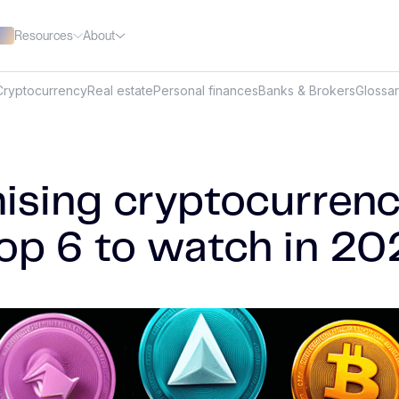
Resources
About
Cryptocurrency
Real estate
Personal finances
Banks & Brokers
Glossa
ising cryptocurrenc
top 6 to watch in 20