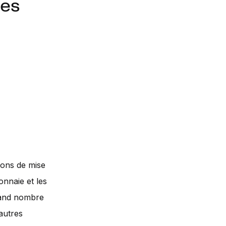
ies
ions de mise
onnaie et les
grand nombre
autres