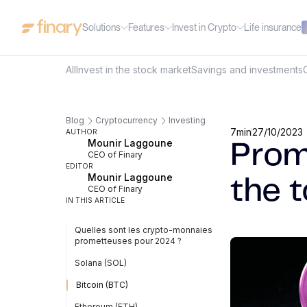
Solutions
Features
Invest in Crypto
Life insurance
All
Invest in the stock market
Savings and investments
Blog
Cryptocurrency
Investing
7
min
27/10/2023
AUTHOR
Mounir Laggoune
Prom
CEO of Finary
EDITOR
Mounir Laggoune
the 
CEO of Finary
IN THIS ARTICLE
Quelles sont les crypto-monnaies
prometteuses pour 2024 ?
Solana (SOL)
Bitcoin (BTC)
Ethereum (ETH)