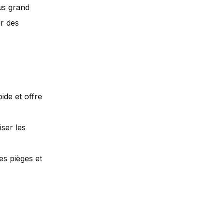
lus grand
ir des
de et offre
iser les
es pièges et