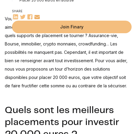
Placer 20 000 euros en Bourse
Placer 20 000 euros sur une assurance-vie fonds euros ou
SHARE
un Livret A
Vous disposez d’une épargne de 20 000 euros, que vous
Investir 20 000 euros dans les cryptomonnaies
Placer 20 000 euros dans du crowdfunding
Join Finary
aimeriez placer dans l’objectif de la faire fructifier. Mais vers
L’or en guise de placement résilient
quels supports de placement se tourner ? Assurance-vie,
Combien peuvent rapporter 20 000 euros bien placés ?
Bourse, immobilier, crypto monnaies, crowdfunding… Les
possibilités ne manquent pas. Cependant, il est important de
Foire aux questions
bien se renseigner avant tout investissement. Pour vous aider,
nous vous proposons un tour d’horizon des solutions
disponibles pour placer 20 000 euros, que votre objectif soit
de faire fructifier cette somme ou au contraire de la sécuriser.
Quels sont les meilleurs
placements pour investir