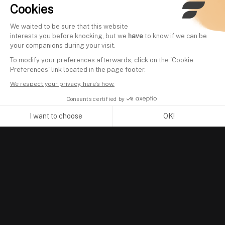
Cookies
We waited to be sure that this website
interests you before knocking, but we
have
to know if we can be
your companions during your visit.
To modify your preferences afterwards, click on the 'Cookie
Preferences' link located in the page footer.
We respect your privacy, here's how.
Consents certified by
I want to choose
OK!
Axeptio consent
Consent Management Platform: Personalize Your Options
Our platform empowers you to tailor and manage your privacy se