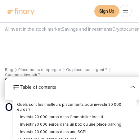
Sign Up
All
Invest in the stock market
Savings and investments
Cryptocurre
Blog
Placements et épargne
Où placer son argent ?
Comment investir ?
9
min
3/1/2025
Table of contents
Comment investir 20
Quels sont les meilleurs placements pour investir 20 000
000 euros en 2026 ?
euros ?
Investir 20 000 euros dans l’immobilier locatif
Written by
Mounir Laggoune
Edited by
Mounir Laggoune
Investir 20 000 euros dans un box ou une place parking
Investir 20 000 euros dans une SCPI