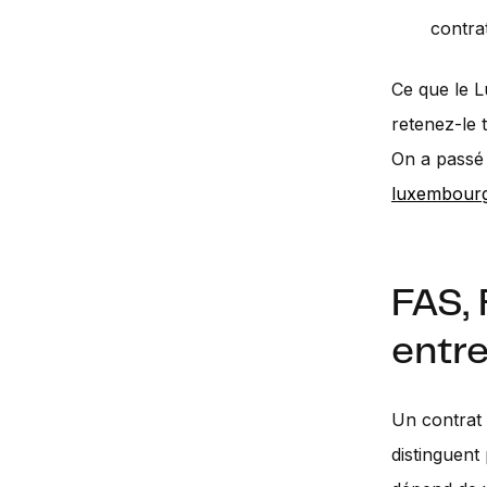
contra
Ce que le L
retenez-le 
On a passé 
luxembourg
FAS, 
entr
Un contrat 
distinguent