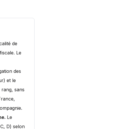
calité de
fiscale. Le
gation des
r) et le
r rang, sans
France,
compagnie.
ne.
Le
 C, D) selon