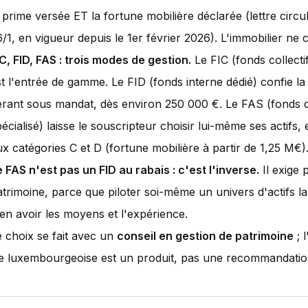
 prime versée ET la fortune mobilière déclarée (lettre circ
6/1, en vigueur depuis le 1er février 2026). L'immobilier ne
IC, FID, FAS : trois modes de gestion.
Le FIC (fonds collecti
st l'entrée de gamme. Le FID (fonds interne dédié) confie la
érant sous mandat, dès environ 250 000 €. Le FAS (fonds 
écialisé) laisse le souscripteur choisir lui-même ses actifs, 
x catégories C et D (fortune mobilière à partir de 1,25 M€)
e FAS n'est pas un FID au rabais : c'est l'inverse.
Il exige 
atrimoine, parce que piloter soi-même un univers d'actifs 
'en avoir les moyens et l'expérience.
e choix se fait avec un
conseil en gestion de patrimoine
; 
ie luxembourgeoise est un produit, pas une recommandatio