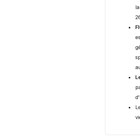
la
2
F
e
g
sp
au
L
p
d
L
v