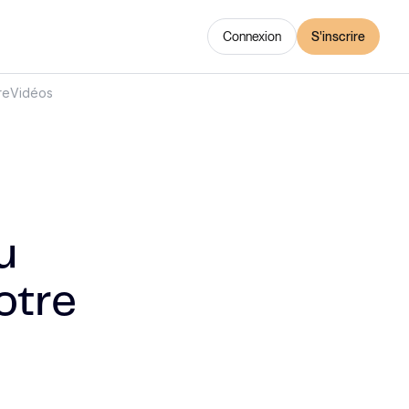
Connexion
S'inscrire
re
Vidéos
u
otre