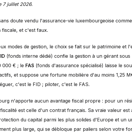
e 7 juillet 2026.
sans doute vendu l'assurance-vie luxembourgeoise comm
 fiscale, et c'est faux.
ux modes de gestion, le choix se fait sur le patrimoine et l'
FID
(fonds interne dédié) confie la gestion à un gérant sous
 000 € ; le
FAS
(fonds d'assurance spécialisé) laisse le so
 actifs, et suppose une fortune mobilière d'au moins 1,25 M
éguer, c'est le FID ; piloter, c'est le FAS.
urg n'apporte aucun avantage fiscal propre : pour un rés
 fiscalité est celle d'un contrat français. Sa vraie valeur est 
otection du capital parmi les plus solides d'Europe et un u
ement plus large, qui se débloque par paliers selon votre fo