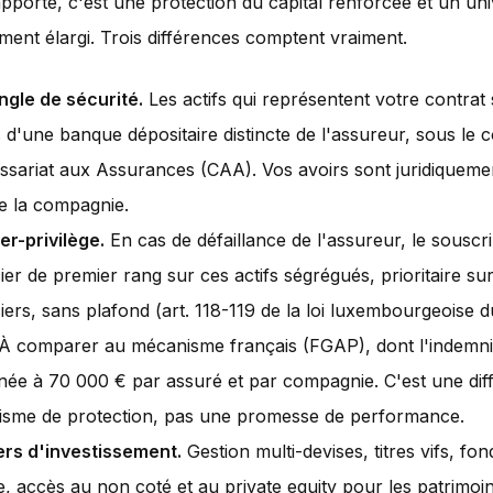
apporte, c'est une protection du capital renforcée et un un
ement élargi. Trois différences comptent vraiment.
angle de sécurité.
Les actifs qui représentent votre contrat
 d'une banque dépositaire distincte de l'assureur, sous le 
sariat aux Assurances (CAA). Vos avoirs sont juridiqueme
de la compagnie.
er-privilège.
En cas de défaillance de l'assureur, le souscri
ier de premier rang sur ces actifs ségrégués, prioritaire sur
iers, sans plafond (art. 118-119 de la loi luxembourgeoise
 À comparer au mécanisme français (FGAP), dont l'indemni
née à 70 000 € par assuré et par compagnie. C'est une dif
sme de protection, pas une promesse de performance.
ers d'investissement.
Gestion multi-devises, titres vifs, fo
, accès au non coté et au private equity pour les patrimoin