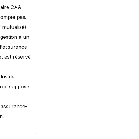
ulaire CAA
 compte pas.
f mutualisé)
 gestion à un
d'assurance
et est réservé
.
plus de
large suppose
l'assurance-
n.