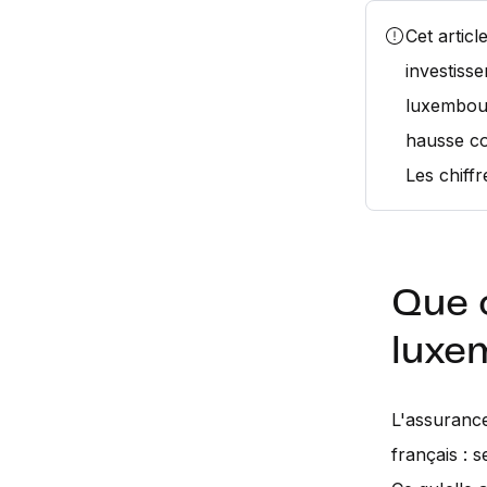
Cet articl
investisse
luxembour
hausse co
Les chiffr
Que 
luxe
L'assurance
français : 