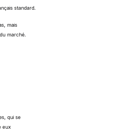
ançais standard.
as, mais
u du marché.
s, qui se
e eux