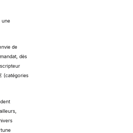
e une
envie de
 mandat, dès
uscripteur
€ (catégories
ident
ailleurs,
nivers
rtune