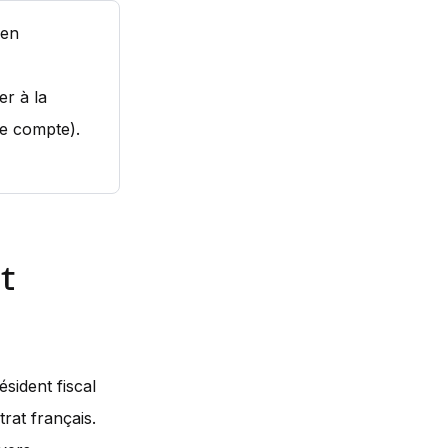
 en
er à la
de compte).
t
sident fiscal
rat français.