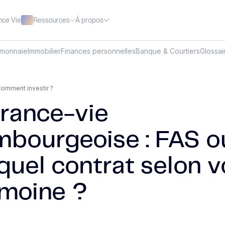
Ressources
À propos
nce Vie
omonnaie
Immobilier
Finances personnelles
Banque & Courtiers
Glossai
omment investir ?
rance-vie
mbourgeoise : FAS o
quel contrat selon v
imoine ?