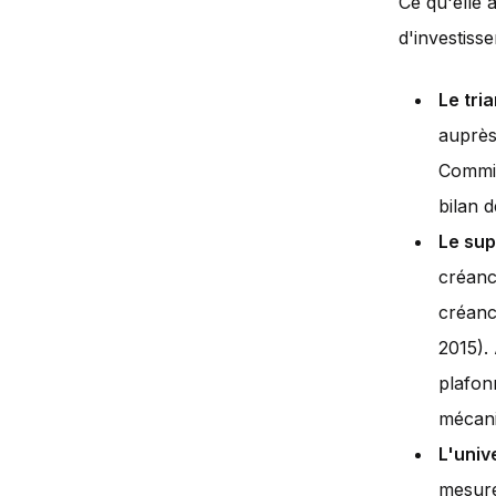
Ce qu'elle 
d'investiss
Le tri
auprès
Commis
bilan 
Le sup
créanc
créanc
2015).
plafon
mécani
L'univ
mesure