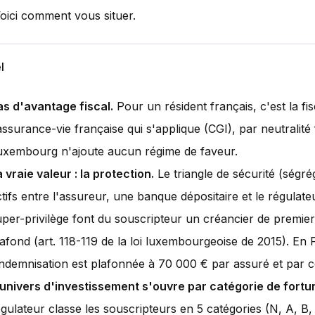
Voici comment vous situer.
l
as d'avantage fiscal.
Pour un résident français, c'est la fis
assurance-vie française qui s'applique (CGI), par neutralité 
uxembourg n'ajoute aucun régime de faveur.
 vraie valeur : la protection.
Le triangle de sécurité (ségré
tifs entre l'assureur, une banque dépositaire et le régulateu
uper-privilège font du souscripteur un créancier de premie
lafond (art. 118-119 de la loi luxembourgeoise de 2015). En 
'indemnisation est plafonnée à 70 000 € par assuré et par 
'univers d'investissement s'ouvre par catégorie de fortu
égulateur classe les souscripteurs en 5 catégories (N, A, B,