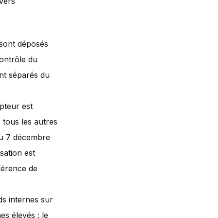
ivers
 sont déposés
contrôle du
nt séparés du
pteur est
 tous les autres
 du 7 décembre
sation est
férence de
nds internes sur
es élevés : le