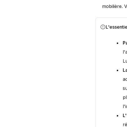
mobilière. 
L'essentie
P
l'
L
La
ac
s
p
l
L
r