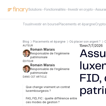
Solutions
Fonctionnalités
Investir en crypto
Assura
Tous
Investir en bourse
Placements et épargne
Crypt
Blog
Placements et épargne
Où placer son argent ?
C
15
min
7/7/2026
AUTEUR
Romain Marais
Assu
Responsable de l'ingénierie
patrimoniale
ÉDITEUR
luxe
Romain Marais
Responsable de l'ingénierie
patrimoniale
FID, 
DANS CET ARTICLE
Que change vraiment un contrat
patr
luxembourgeois ?
FAS, FID, FIC : quelle différence entre
ces modes de gestion ?