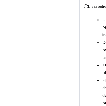
L'essentie
U
ré
i
De
po
la
T
pl
Fi
de
d
p