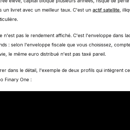
trée élevé, capital bloqué plusieurs années, risque de perte 
s un livret avec un meilleur taux. C'est un
actif satellite
, illi
ticulière.
ge n'est pas le rendement affiché. C'est l'enveloppe dans la
nds : selon l'enveloppe fiscale que vous choisissez, compte
ie, le même euro distribué n'est pas taxé pareil.
er dans le détail, l'exemple de deux profils qui intègrent ce 
éo Finary One :