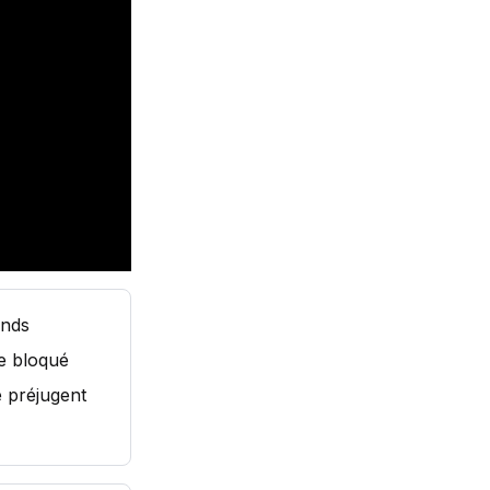
onds
re bloqué
e préjugent