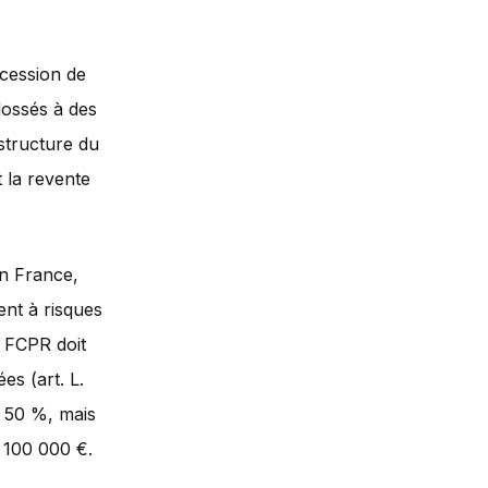
ncession de
dossés à des
astructure du
t la revente
n France,
nt à risques
e FCPR doit
es (art. L.
e 50 %, mais
e 100 000 €.