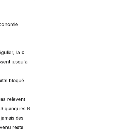
économie
gulier, la «
ssent jusqu'à
ital bloqué
ues relèvent
63 quinquies B
 jamais des
evenu reste