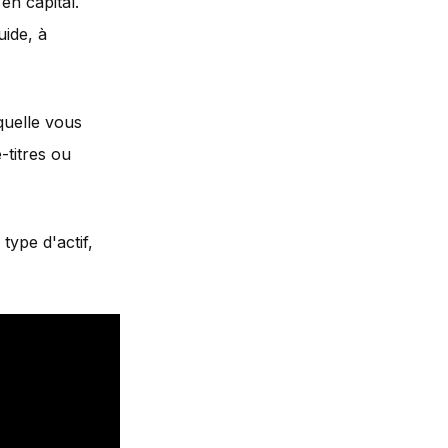
en capital.
quide, à
quelle vous
-titres ou
type d'actif,