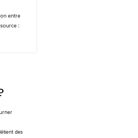
ion entre
(source :
?
ourner
détient des