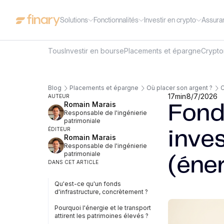
Solutions
Fonctionnalités
Investir en crypto
Assura
Tous
Investir en bourse
Placements et épargne
Crypt
Blog
Placements et épargne
Où placer son argent ?
C
17
min
8/7/2026
AUTEUR
Romain Marais
Fonds
Responsable de l'ingénierie
patrimoniale
ÉDITEUR
inves
Romain Marais
Responsable de l'ingénierie
patrimoniale
(éner
DANS CET ARTICLE
Qu'est-ce qu'un fonds
d'infrastructure, concrètement ?
Pourquoi l'énergie et le transport
attirent les patrimoines élevés ?