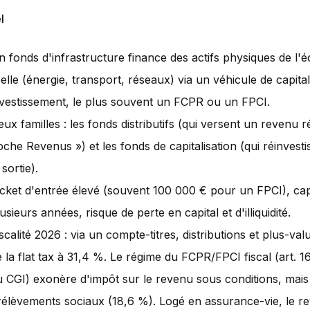
l
n fonds d'infrastructure finance des actifs physiques de l'
elle (énergie, transport, réseaux) via un véhicule de capital
nvestissement, le plus souvent un FCPR ou un FPCI.
ux familles : les fonds distributifs (qui versent un revenu ré
che Revenus ») et les fonds de capitalisation (qui réinvesti
 sortie).
icket d'entrée élevé (souvent 100 000 € pour un FPCI), cap
usieurs années, risque de perte en capital et d'illiquidité.
scalité 2026 : via un compte-titres, distributions et plus-val
 la flat tax à 31,4 %. Le régime du FCPR/FPCI fiscal (art. 1
u CGI) exonère d'impôt sur le revenu sous conditions, mais
rélèvements sociaux (18,6 %). Logé en assurance-vie, le r