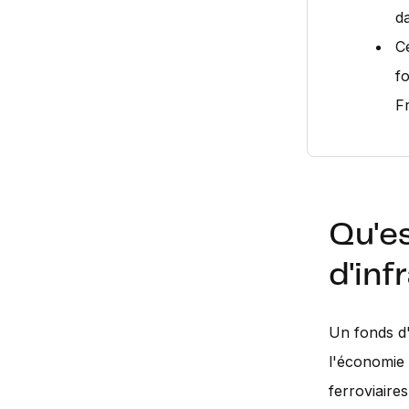
da
Ce
fo
F
Qu'e
d'inf
Un fonds d'
l'économie 
ferroviaires