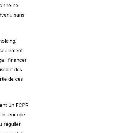
sonne ne
revenu sans
holding.
 seulement
ça : financer
issent des
rtie de ces
ent un FCPR
lle, énergie
u régulier.