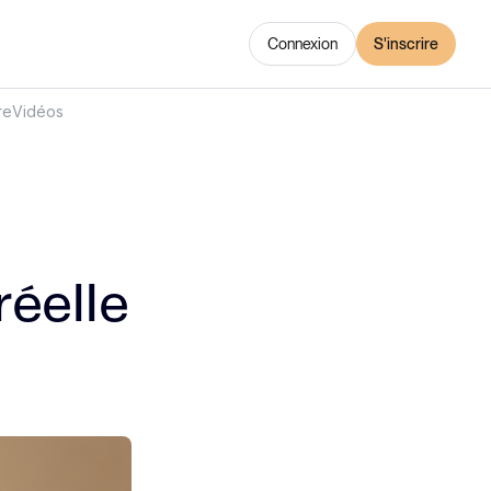
Connexion
S'inscrire
re
Vidéos
réelle