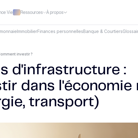
Ressources
À propos
nce Vie
omonnaie
Immobilier
Finances personnelles
Banque & Courtiers
Glossai
omment investir ?
 d'infrastructure :
tir dans l'économie 
gie, transport)