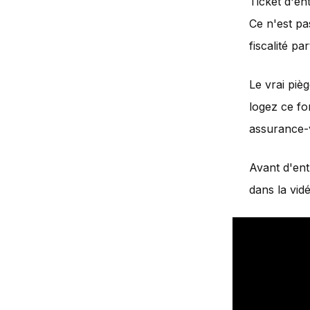
Ticket d'en
Ce n'est pa
fiscalité par
Le vrai piè
logez ce fo
assurance-v
Avant d'entr
dans la vid