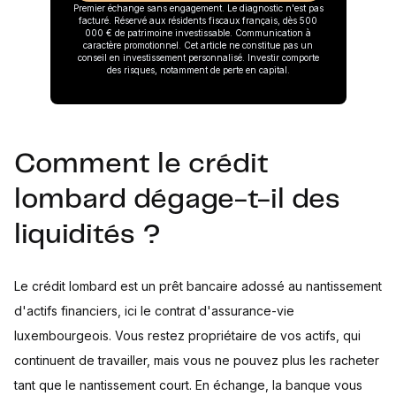
Premier échange sans engagement. Le diagnostic n'est pas
facturé. Réservé aux résidents fiscaux français, dès 500
000 € de patrimoine investissable. Communication à
caractère promotionnel. Cet article ne constitue pas un
conseil en investissement personnalisé. Investir comporte
des risques, notamment de perte en capital.
Comment le crédit
lombard dégage-t-il des
liquidités ?
Le crédit lombard est un prêt bancaire adossé au nantissement
d'actifs financiers, ici le contrat d'assurance-vie
luxembourgeois. Vous restez propriétaire de vos actifs, qui
continuent de travailler, mais vous ne pouvez plus les racheter
tant que le nantissement court. En échange, la banque vous