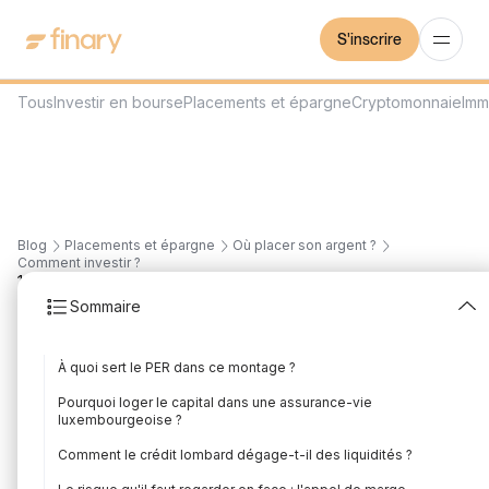
S'inscrire
Tous
Investir en bourse
Placements et épargne
Cryptomonnaie
Imm
Blog
Placements et épargne
Où placer son argent ?
Comment investir ?
12
min
8/7/2026
Sommaire
Le combo PER +
À quoi sert le PER dans ce montage ?
assurance-vie
Pourquoi loger le capital dans une assurance-vie
luxembourgeoise +
luxembourgeoise ?
Comment le crédit lombard dégage-t-il des liquidités ?
crédit lombard : le