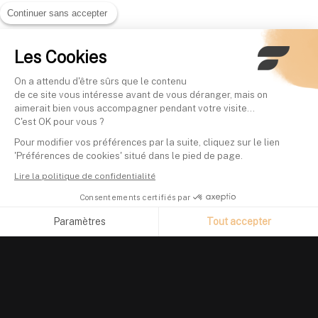
Continuer sans accepter
Les Cookies
On a attendu d'être sûrs que le contenu
de ce site vous intéresse avant de vous déranger, mais on
aimerait bien vous accompagner pendant votre visite...
C'est OK pour vous ?
Pour modifier vos préférences par la suite, cliquez sur le lien
'Préférences de cookies' situé dans le pied de page.
Lire la politique de confidentialité
Consentements certifiés par
Paramètres
Tout accepter
Axeptio consent
Plateforme de Gestion du Consentement : Personnalisez vos O
Notre plateforme vous permet d'adapter et de gérer vos paramètr