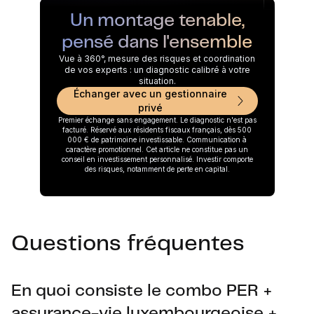
Un montage tenable,
pensé dans l'ensemble
Vue à 360°, mesure des risques et coordination
de vos experts : un diagnostic calibré à votre
situation.
Échanger avec un gestionnaire
privé
Premier échange sans engagement. Le diagnostic n'est pas
facturé. Réservé aux résidents fiscaux français, dès 500
000 € de patrimoine investissable. Communication à
caractère promotionnel. Cet article ne constitue pas un
conseil en investissement personnalisé. Investir comporte
des risques, notamment de perte en capital.
Questions fréquentes
En quoi consiste le combo PER +
assurance-vie luxembourgeoise +