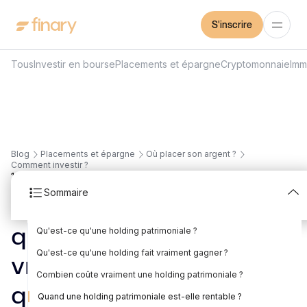
S'inscrire
Tous
Investir en bourse
Placements et épargne
Cryptomonnaie
Imm
Blog
Placements et épargne
Où placer son argent ?
Comment investir ?
19
min
7/7/2026
Sommaire
Holding patrimoniale :
Qu'est-ce qu'une holding patrimoniale ?
quand le montage est
Qu'est-ce qu'une holding fait vraiment gagner ?
vraiment rentable (et
Combien coûte vraiment une holding patrimoniale ?
quand il ne l'est pas)
Quand une holding patrimoniale est-elle rentable ?