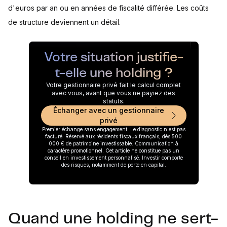
d'euros par an ou en années de fiscalité différée. Les coûts
de structure deviennent un détail.
Votre situation justifie-
t-elle une holding ?
Votre gestionnaire privé fait le calcul complet
avec vous, avant que vous ne payiez des
statuts.
Échanger avec un gestionnaire
privé
Premier échange sans engagement. Le diagnostic n'est pas
facturé. Réservé aux résidents fiscaux français, dès 500
000 € de patrimoine investissable. Communication à
caractère promotionnel. Cet article ne constitue pas un
conseil en investissement personnalisé. Investir comporte
des risques, notamment de perte en capital.
Quand une holding ne sert-