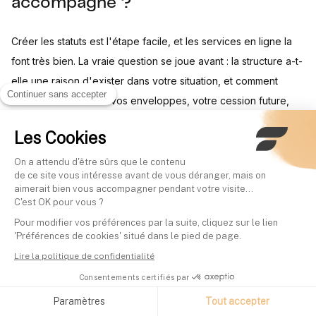
accompagné ?
Créer les statuts est l'étape facile, et les services en ligne la
font très bien. La vraie question se joue avant : la structure a-t-
elle une raison d'exister dans votre situation, et comment
Continuer sans accepter
s'articule-t-elle avec vos enveloppes, votre cession future,
votre transmission ? Cette décision-là se prend avec un
Les Cookies
expert-comptable, un avocat fiscaliste, et une vision
patrimoniale d'ensemble.
On a attendu d'être sûrs que le contenu
de ce site vous intéresse avant de vous déranger, mais on
aimerait bien vous accompagner pendant votre visite...
C'est OK pour vous ?
Sources
Pour modifier vos préférences par la suite, cliquez sur le lien
'Préférences de cookies' situé dans le pied de page.
Lire la politique de confidentialité
Légifrance, art. 145 du CGI
(conditions du régime mère-
fille : participation d'au moins 5 %, conservation 2 ans).
Consentements certifiés par
Légifrance, art. 216 du CGI
(quote-part de frais et
Paramètres
Tout accepter