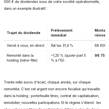
000 € de dividendes issus de votre société opérationnelle,
dans un exemple illustratif :
Prélèvement
Montant
Trajet du dividende
immédiat
réinvest
Versé à vous, en direct
flat tax 31,4 %
68 600 
Remonté dans la
~1,25 % (quote-part 5
98 750 
holding (mère-fille)
% à l'IS)
Trente mille euros d'écart, chaque année, sur chaque
remontée. C'est cet argent non encore fiscalisé qui travaille
dans la holding : portefeuille titres, contrat de capitalisation,
immobilier, nouvelles participations. Et le régime s'étend : les