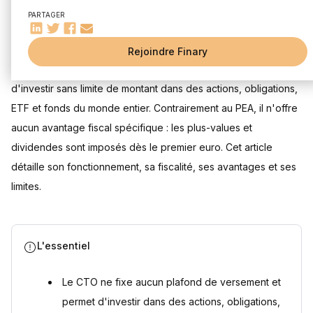
Pour les personnes physiques : une accessibilité large
PARTAGER
mais encadrée
Mis à jour le 20 juillet 2026
Pour les personnes morales : un outil de gestion financière
incontournable
Rejoindre Finary
Comment fonctionne un compte-titres ordinaire ?
Le compte-titres ordinaire (CTO) est un compte permettant
La symbiose entre compte-titres et compte-espèces
d'investir sans limite de montant dans des actions, obligations,
Le choix du dépositaire : banques traditionnelles vs
ETF et fonds du monde entier. Contrairement au PEA, il n'offre
courtiers en ligne
aucun avantage fiscal spécifique : les plus-values et
La structure des frais : un élément clé à considérer
La flexibilité opérationnelle
dividendes sont imposés dès le premier euro. Cet article
détaille son fonctionnement, sa fiscalité, ses avantages et ses
Avantages du compte-titres
Une diversité d'investissements étendue
limites.
Une liberté de versement souple
La multiplicité des comptes : une stratégie de
diversification avancée
L'essentiel
Un atout pour la transmission du patrimoine
Une liquidité élevée
Le CTO ne fixe aucun plafond de versement et
Inconvénients du compte-titres
permet d'investir dans des actions, obligations,
L'absence d'avantages fiscaux spécifiques