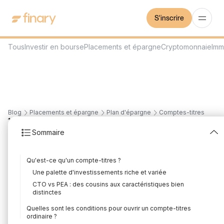
S'inscrire
Tous
Investir en bourse
Placements et épargne
Cryptomonnaie
Imm
Blog
Placements et épargne
Plan d'épargne
Comptes-titres
18
min
20/7/2026
Sommaire
Compte-titres ordinaire
Qu'est-ce qu'un compte-titres ?
: tout savoir
Une palette d'investissements riche et variée
Rédigé par
Florian Corteel
Édité par
Louis Sellier
CTO vs PEA : des cousins aux caractéristiques bien
distinctes
Quelles sont les conditions pour ouvrir un compte-titres
ordinaire ?