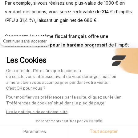
Par exemple, si vous réalisez une plus-value de 1000 € en
vendant des actions, vous serez redevable de 314 € d'impôts
(PFU à 31,4 %), laissant un gain net de 686 €.
Cependant,
le système fiscal français offre une
Continuer sans accepter
alternative : l'option pour le barème progressif
de l'impôt
sur le revenu. Cette option peut s'avérer avantageuse pour
Les Cookies
les contribuables dont le taux marginal d'imposition est
inférieur à 12,8%. Elle permet également de bénéficier
On a attendu d'être sûrs que le contenu
de ce site vous intéresse avant de vous déranger, mais on
d'abattements pour durée de détention sur certains titres
aimerait bien vous accompagner pendant votre visite...
acquis avant 2018, pouvant aller jusqu'à 65% après huit ans
C'est OK pour vous ?
de détention.
Pour modifier vos préférences par la suite, cliquez sur le lien
'Préférences de cookies' situé dans le pied de page.
Lire la politique de confidentialité
Gestion des moins-values
Consentements certifiés par
Paramètres
Tout accepter