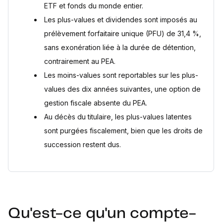
La fiscalité systématique des plus-values et dividendes
ETF et fonds du monde entier.
Le risque de pertes en capital
Les plus-values et dividendes sont imposés au
La complexité de la gestion fiscale des titres étrangers
prélèvement forfaitaire unique (PFU) de 31,4 %,
La gestion active requise
sans exonération liée à la durée de détention,
Comment est imposé un compte-titres ordinaire ?
contrairement au PEA.
Imposition des plus-values
Les moins-values sont reportables sur les plus-
Gestion des moins-values
values des dix années suivantes, une option de
Choix entre PFU et barème progressif
gestion fiscale absente du PEA.
Fiscalité des titres étrangers
Au décès du titulaire, les plus-values latentes
Scénarios où le CTO est plus avantageux
sont purgées fiscalement, bien que les droits de
Questions fréquentes
succession restent dus.
Quelle est la différence entre un CTO et un PEA ?
Un compte-titres ordinaire est-il risqué ?
Peut-on détenir plusieurs comptes-titres ?
Comment sont imposées les moins-values sur un compte-
titres ?
Que devient un compte-titres ordinaire au décès du
Qu'est-ce qu'un compte-
titulaire ?