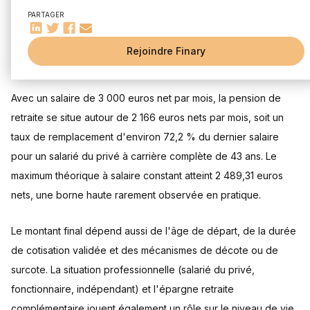
À quel âge partir à la retraite avec un salaire de 3 000 euros
PARTAGER
net ?
Quels facteurs font varier le montant de la retraite ?
Rejoindre Finary
Durée de cotisation
Mis à jour le 5 août 2026
Salaire moyen de carrière
Progression de carrière
Avec un salaire de 3 000 euros net par mois, la pension de
Les régimes de retraite en France
retraite se situe autour de 2 166 euros nets par mois, soit un
Régime général
taux de remplacement d'environ 72,2 % du dernier salaire
Régimes spéciaux
pour un salarié du privé à carrière complète de 43 ans. Le
Simulateur de retraite
maximum théorique à salaire constant atteint 2 489,31 euros
Retraite anticipée et épargne retraite
nets, une borne haute rarement observée en pratique.
Pension de réversion
Le montant final dépend aussi de l'âge de départ, de la durée
Quels prélèvements s'appliquent à une pension de 3 000
euros nets ?
de cotisation validée et des mécanismes de décote ou de
Questions fréquentes
surcote. La situation professionnelle (salarié du privé,
Est-ce que 3 000 euros net est une bonne retraite ?
fonctionnaire, indépendant) et l'épargne retraite
Combien de trimestres faut-il pour une retraite à taux plein
complémentaire jouent également un rôle sur le niveau de vie