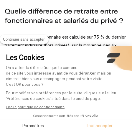
Quelle différence de retraite entre
fonctionnaires et salariés du privé ?
La retraite d'un fonctionnaire est calculée sur 75 % du dernier
Continuer sans accepter
traitement indiciaire (hors primes), sur la moyenne des six
derniers mois. Celle d'un salarié du privé repose sur les 25
Les Cookies
meilleures années de salaire annuel moyen (revalorisées sur
On a attendu d'être sûrs que le contenu
l'inflation des prix), plus la complémentaire Agirc-Arrco. Les
de ce site vous intéresse avant de vous déranger, mais on
deux régimes obéissent à des règles de calcul distinctes.
aimerait bien vous accompagner pendant votre visite...
C'est OK pour vous ?
Pour modifier vos préférences par la suite, cliquez sur le lien
'Préférences de cookies' situé dans le pied de page.
Sources
Lire la politique de confidentialité
Consentements certifiés par
Service-public.fr : calcul de la retraite de base et minimum
Paramètres
Tout accepter
contributif