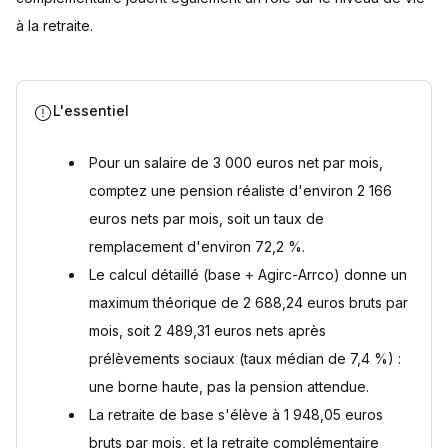
?
à la retraite.
La pension annoncée est-elle un montant brut ou net ?
Quel est l'impact des cotisations sur la retraite ?
Quelle différence de retraite entre fonctionnaires et
salariés du privé ?
L'essentiel
Sources
Pour un salaire de 3 000 euros net par mois,
comptez une pension réaliste d'environ 2 166
euros nets par mois, soit un taux de
remplacement d'environ 72,2 %.
Le calcul détaillé (base + Agirc-Arrco) donne un
maximum théorique de 2 688,24 euros bruts par
mois, soit 2 489,31 euros nets après
prélèvements sociaux (taux médian de 7,4 %) :
une borne haute, pas la pension attendue.
La retraite de base s'élève à 1 948,05 euros
bruts par mois, et la retraite complémentaire