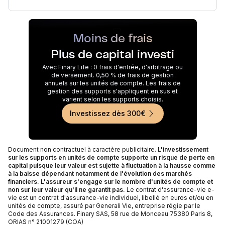
Moins de frais
Plus de capital investi
Avec Finary Life : 0 frais d'entrée, d'arbitrage ou
de versement. 0,50 % de frais de gestion
annuels sur les unités de compte. Les frais de
gestion des supports s'appliquent en sus et
varient selon les supports choisis.
Investissez dès 300€
Document non contractuel à caractère publicitaire.
L'investissement
sur les supports en unités de compte supporte un risque de perte en
capital puisque leur valeur est sujette à fluctuation à la hausse comme
à la baisse dépendant notamment de l'évolution des marchés
financiers. L'assureur s'engage sur le nombre d'unités de compte et
non sur leur valeur qu'il ne garantit pas.
Le contrat d'assurance-vie e-
vie est un contrat d'assurance-vie individuel, libellé en euros et/ou en
unités de compte, assuré par Generali Vie, entreprise régie par le
Code des Assurances. Finary SAS, 58 rue de Monceau 75380 Paris 8,
ORIAS n° 21001279 (COA)