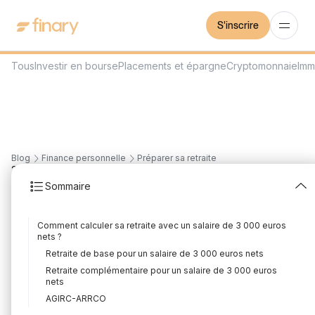
S'inscrire
Tous
Investir en bourse
Placements et épargne
Cryptomonnaie
Imm
Blog
Finance personnelle
Préparer sa retraite
20
min
5/8/2026
Sommaire
Quelle retraite pour un
Comment calculer sa retraite avec un salaire de 3 000 euros
salaire de 3000 euros
nets ?
Retraite de base pour un salaire de 3 000 euros nets
net ?
Retraite complémentaire pour un salaire de 3 000 euros
nets
Rédigé par
Adrien Grusse
Édité par
Adrien Grusse
AGIRC-ARRCO