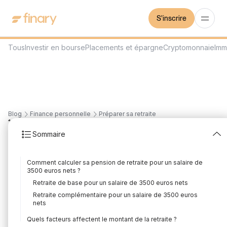
S'inscrire
Tous
Investir en bourse
Placements et épargne
Cryptomonnaie
Imm
Blog
Finance personnelle
Préparer sa retraite
19
min
5/8/2026
Sommaire
Quelle retraite pour un
Comment calculer sa pension de retraite pour un salaire de
salaire de 3500 euros
3500 euros nets ?
Retraite de base pour un salaire de 3500 euros nets
nets ?
Retraite complémentaire pour un salaire de 3500 euros
nets
Rédigé par
Mounir Laggoune
Édité par
Mounir Laggoune
Quels facteurs affectent le montant de la retraite ?