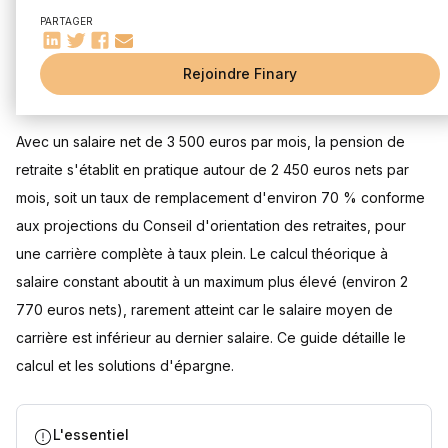
Durée de cotisation
PARTAGER
Salaire moyen
Carrière professionnelle
Rejoindre Finary
Mis à jour le 5 août 2026
Quels sont les régimes de retraite en France ?
Régime Général
Régimes Spéciaux
Avec un salaire net de 3 500 euros par mois, la pension de
retraite s'établit en pratique autour de 2 450 euros nets par
Simulateur de Retraite
mois, soit un taux de remplacement d'environ 70 % conforme
Épargne et autres solutions pour compléter sa retraite
aux projections du Conseil d'orientation des retraites, pour
La retraite selon l'âge et le sexe
une carrière complète à taux plein. Le calcul théorique à
Questions fréquentes
salaire constant aboutit à un maximum plus élevé (environ 2
Quel est le montant d'une retraite jugée confortable ?
770 euros nets), rarement atteint car le salaire moyen de
Quel est le montant de la retraite d'un cadre moyen ?
carrière est inférieur au dernier salaire. Ce guide détaille le
À partir de quel âge peut-on partir à la retraite à taux plein
en 2026 ?
calcul et les solutions d'épargne.
Un salaire net de 3 500 euros correspond-il à un profil
cadre ou non-cadre ?
Faut-il privilégier le PER ou l'assurance-vie pour préparer
sa retraite ?
L'essentiel