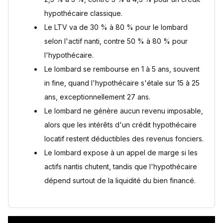
À retenir pour faire le bon choix
hypothécaire classique.
Le LTV va de 30 % à 80 % pour le lombard
Questions fréquentes
Le crédit lombard est-il réservé aux clients fortunés ?
selon l'actif nanti, contre 50 % à 80 % pour
Que se passe-t-il si la valeur des actifs nantis en crédit
l'hypothécaire.
lombard baisse fortement ?
Le lombard se rembourse en 1 à 5 ans, souvent
Peut-on combiner crédit lombard et crédit hypothécaire
pour un même achat immobilier ?
in fine, quand l'hypothécaire s'étale sur 15 à 25
Le crédit hypothécaire est-il limité au financement d'un
ans, exceptionnellement 27 ans.
achat immobilier ?
Le lombard ne génère aucun revenu imposable,
Le crédit lombard peut-il être remboursé avant son terme ?
Quelle est la durée maximale d'un crédit hypothécaire en
alors que les intérêts d'un crédit hypothécaire
France ?
locatif restent déductibles des revenus fonciers.
Sources
Le lombard expose à un appel de marge si les
actifs nantis chutent, tandis que l'hypothécaire
dépend surtout de la liquidité du bien financé.