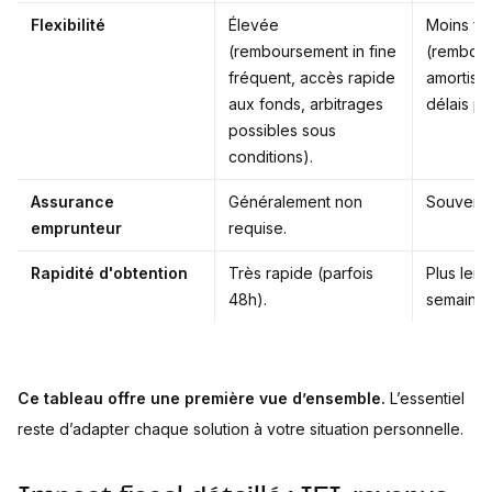
Flexibilité
Élevée
Moins fle
(remboursement in fine
(rembou
fréquent, accès rapide
amortissa
aux fonds, arbitrages
délais pl
possibles sous
conditions).
Assurance
Généralement non
Souvent 
emprunteur
requise.
Rapidité d'obtention
Très rapide (parfois
Plus lent
48h).
semaines
Ce tableau offre une première vue d’ensemble.
L’essentiel
reste d’adapter chaque solution à votre situation personnelle.