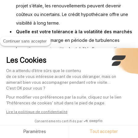
projet s’étale, les renouvellements peuvent devenir
coûteux ou incertains. Le crédit hypothécaire offre une
visibilité à long terme.
Quelle est votre tolérance à la volatilité des marchés
?
Si un appel de marge en période de turbulences
Continuer sans accepter
boursières vous inquiète, la stabilité d’une garantie
immobilière et d’un remboursement programmé peut être
Les Cookies
plus rassurante.
On a attendu d'être sûrs que le contenu
Vos actifs financiers sont-ils adaptés au
de ce site vous intéresse avant de vous déranger, mais on
aimerait bien vous accompagner pendant votre visite...
nantissement ?
La banque évaluera la liquidité, la
C'est OK pour vous ?
diversification et la qualité de votre portefeuille. Un
Pour modifier vos préférences par la suite, cliquez sur le lien
portefeuille diversifié d’ETF et d’obligations sera mieux
'Préférences de cookies' situé dans le pied de page.
valorisé qu’un portefeuille concentré sur quelques
Lire la politique de confidentialité
valeurs spéculatives.
Consentements certifiés par
Quelle est la valeur émotionnelle de vos actifs ?
Paramètres
Tout accepter
Hypothéquer sa résidence principale a un impact