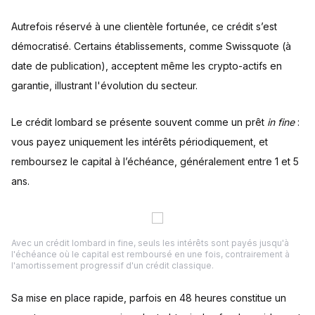
Autrefois réservé à une clientèle fortunée, ce crédit s’est
démocratisé. Certains établissements, comme Swissquote (à
date de publication), acceptent même les crypto-actifs en
garantie, illustrant l'évolution du secteur.
Le crédit lombard se présente souvent comme un prêt
in fine
:
vous payez uniquement les intérêts périodiquement, et
remboursez le capital à l’échéance, généralement entre 1 et 5
ans.
Avec un crédit lombard in fine, seuls les intérêts sont payés jusqu'à
l'échéance où le capital est remboursé en une fois, contrairement à
l'amortissement progressif d'un crédit classique.
Sa mise en place rapide, parfois en 48 heures constitue un