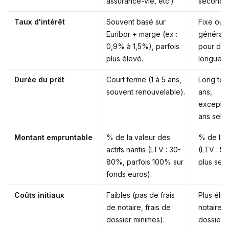
assurance-vie, etc.)
secondair
Taux d'intérêt
Souvent basé sur
Fixe ou v
Euribor + marge (ex :
générale
0,9% à 1,5%), parfois
pour des
plus élevé.
longues.
Durée du prêt
Court terme (1 à 5 ans,
Long ter
souvent renouvelable).
ans,
exceptio
ans selo
Montant empruntable
% de la valeur des
% de la 
actifs nantis (LTV : 30-
(LTV : 5
80%, parfois 100% sur
plus selo
fonds euros).
Coûts initiaux
Faibles (pas de frais
Plus élev
de notaire, frais de
notaire, 
dossier minimes).
dossier).