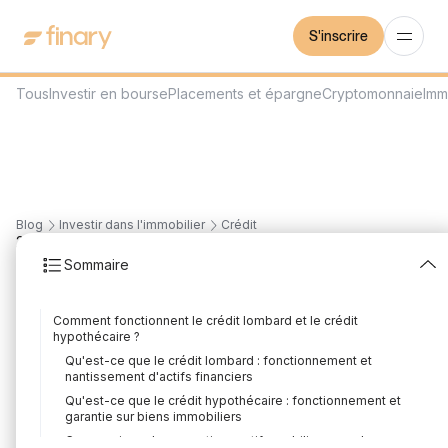
S'inscrire
Tous
Investir en bourse
Placements et épargne
Cryptomonnaie
Imm
Blog
Investir dans l'immobilier
Crédit
20
min
5/8/2026
Sommaire
Crédit lombard vs
Comment fonctionnent le crédit lombard et le crédit
crédit hypothécaire :
hypothécaire ?
Qu'est-ce que le crédit lombard : fonctionnement et
Lequel choisir?
nantissement d'actifs financiers
Qu'est-ce que le crédit hypothécaire : fonctionnement et
Rédigé par
Florian Corteel
Édité par
Florian Corteel
garantie sur biens immobiliers
Comparaison des garanties : actifs mobiliers pour le