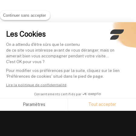
Continuer sans accepter
Les Cookies
On a attendu d'être sûrs que le contenu
de ce site vous intéresse avant de vous déranger, mais on
aimerait bien vous accompagner pendant votre visite...
C'est OK pour vous ?
Pour modifier vos préférences par la suite, cliquez sur le lien
'Préférences de cookies' situé dans le pied de page.
Lire la politique de confidentialité
Consentements certifiés par
Paramètres
Tout accepter
Axeptio consent
Plateforme de Gestion du Consentement : Personnalisez vos O
Notre plateforme vous permet d'adapter et de gérer vos paramètr