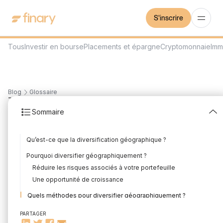
S'inscrire
Tous
Investir en bourse
Placements et épargne
Cryptomonnaie
Imm
Blog
Glossaire
7
min
2/2/2023
Sommaire
Diversification
Qu’est-ce que la diversification géographique ?
Géographique
Pourquoi diversifier géographiquement ?
Rédigé par
Mounir Laggoune
Édité par
Mounir Laggoune
Réduire les risques associés à votre portefeuille
Une opportunité de croissance
Quels méthodes pour diversifier géographiquement ?
Choisir les régions et pays
PARTAGER
Qu’est-ce que la