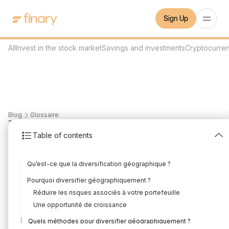
Sign Up
All
Invest in the stock market
Savings and investments
Cryptocurre
Blog
Glossaire
7
min
February 2, 2023
Table of contents
Diversification
Qu’est-ce que la diversification géographique ?
Géographique
Pourquoi diversifier géographiquement ?
Written by
Mounir Laggoune
Edited by
Mounir Laggoune
Réduire les risques associés à votre portefeuille
Une opportunité de croissance
Quels méthodes pour diversifier géographiquement ?