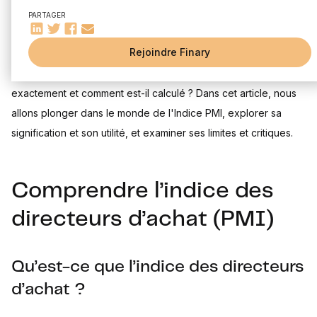
Prédiction économique grâce au PMI
du secteur manufacturier d'un pays. Il fournit des informations
PARTAGER
Influence du PMI sur les marchés financiers
importantes sur les conditions commerciales actuelles et
Interprétation de l’indice des directeurs d’achat (PMI)
Rejoindre Finary
futures, et est souvent considéré comme un indicateur avancé
Implications d’un indice PMI élevé ou bas
de la croissance économique. Mais qu'est-ce que l'Indice PMI
Le PMI comme baromètre de l’économie nationale
exactement et comment est-il calculé ? Dans cet article, nous
Limitations et critiques du baromètre PMI
allons plonger dans le monde de l'Indice PMI, explorer sa
Problématiques associées au baromètre PMI
Observations des faiblesses du baromètre PMI
signification et son utilité, et examiner ses limites et critiques.
Conclusion
Comprendre l’indice des
directeurs d’achat (PMI)
Qu’est-ce que l’indice des directeurs
d’achat ?