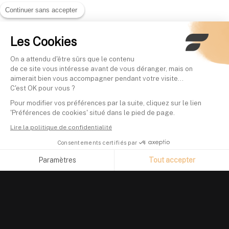
Continuer sans accepter
Les Cookies
On a attendu d'être sûrs que le contenu
de ce site vous intéresse avant de vous déranger, mais on
aimerait bien vous accompagner pendant votre visite...
C'est OK pour vous ?
Pour modifier vos préférences par la suite, cliquez sur le lien
'Préférences de cookies' situé dans le pied de page.
Lire la politique de confidentialité
Consentements certifiés par
Paramètres
Tout accepter
Axeptio consent
Plateforme de Gestion du Consentement : Personnalisez vos O
Notre plateforme vous permet d'adapter et de gérer vos paramètr