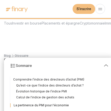
S'inscrire
Tous
Investir en bourse
Placements et épargne
Cryptomonnaie
Imm
Blog
Glossaire
6
min
27/7/2023
Sommaire
Indice PMI
Comprendre l’indice des directeurs d’achat (PMI)
Rédigé par
Mounir Laggoune
Édité par
Mounir Laggoune
Qu’est-ce que l’indice des directeurs d’achat ?
Évolution historique de l’indice PMI
Calcul de l'indice de gestion des achats
L'Indice PMI, ou Purchasing Managers' Index en anglais, est un
La pertinence du PMI pour l'économie
indicateur économique largement utilisé pour évaluer la santé