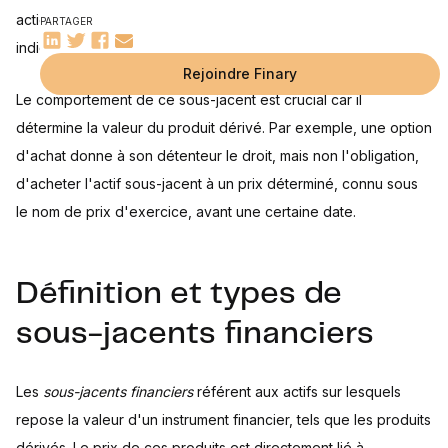
action, une obligation, un bien matériel, un taux d’intérêt ou un
PARTAGER
indice boursier.
Rejoindre Finary
Le comportement de ce sous-jacent est crucial car il
détermine la valeur du produit dérivé. Par exemple, une option
d'achat donne à son détenteur le droit, mais non l'obligation,
d'acheter l'actif sous-jacent à un prix déterminé, connu sous
le nom de prix d'exercice, avant une certaine date.
Définition et types de
sous-jacents financiers
Les
sous-jacents financiers
référent aux actifs sur lesquels
repose la valeur d'un instrument financier, tels que les produits
dérivés. Le prix de ces produits est directement lié à