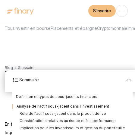
S'inscrire
Tous
Investir en bourse
Placements et épargne
Cryptomonnaie
Imm
Blog
Glossaire
3
min
27/11/2023
Sommaire
Sous-jacent
Définition et types de sous-jacents financiers
Rédigé par
Mounir Laggoune
Édité par
Mounir Laggoune
Actions et indices boursiers
Obligations et autres instruments de dette
Produits dérivés et leur fonctionnement
Instruments financiers complexes
Analyse de l'actif sous-jacent dans l'investissement
Rôle de l'actif sous-jacent dans le produit dérivé
Considérations relatives au risque et à la performance
En finance, le terme "sous-jacent" désigne l'actif de base sur
Implication pour les investisseurs et gestion du portefeuille
lequel est construit un produit dérivé. Cet actif peut être une