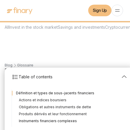
Sign Up
All
Invest in the stock market
Savings and investments
Cryptocurre
Blog
Glossaire
3
min
November 27, 2023
Table of contents
Sous-jacent
Définition et types de sous-jacents financiers
Written by
Mounir Laggoune
Edited by
Mounir Laggoune
Actions et indices boursiers
Obligations et autres instruments de dette
Produits dérivés et leur fonctionnement
En finance, le terme "sous-jacent" désigne l'actif de base sur
Instruments financiers complexes
lequel est construit un produit dérivé. Cet actif peut être une