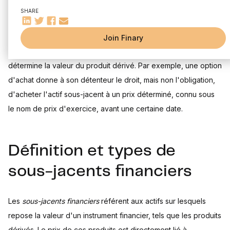
Analyse de l'actif sous-jacent dans l'investissement
action, une obligation, un bien matériel, un taux d’intérêt ou un
SHARE
Rôle de l'actif sous-jacent dans le produit dérivé
indice boursier.
Considérations relatives au risque et à la performance
Implication pour les investisseurs et gestion du portefeuille
Join Finary
Le comportement de ce sous-jacent est crucial car il
détermine la valeur du produit dérivé. Par exemple, une option
d'achat donne à son détenteur le droit, mais non l'obligation,
d'acheter l'actif sous-jacent à un prix déterminé, connu sous
le nom de prix d'exercice, avant une certaine date.
Définition et types de
sous-jacents financiers
Les
sous-jacents financiers
référent aux actifs sur lesquels
repose la valeur d'un instrument financier, tels que les produits
dérivés. Le prix de ces produits est directement lié à