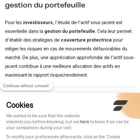
gestion du portefeuille
Pour les
investisseurs
, l'étude de l'actif sous-jacent est
essentielle dans la
gestion du portefeuille
. Cela leur permet
d'établir des stratégies de
couverture protectrice
pour
mitiger les risques en cas de mouvements défavorables du
marché. De plus, une appréciation approfondie de l'actif sous-
jacent contribue à une meilleure allocation des actifs en
maximisant le rapport risque/rendement.
Continue without consent
Written by
Cookies
Mounir Laggoune
CEO of Finary
We waited to be sure that this website
interests you before knocking, but we
have
to know if we can be
Mounir is the co-founder and CEO of Finary. He is passionate
your companions during your visit.
about personal finance and shares his knowledge every
To modify your preferences afterwards, click on the 'Cookie
Friday on BFM Business on the show "Tout pour investir", as