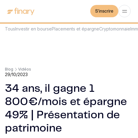
S'inscrire
Tous
Investir en bourse
Placements et épargne
Cryptomonnaie
Imm
Blog
Vidéos
29/10/2023
34 ans, il gagne 1
800€/mois et épargne
49% | Présentation de
patrimoine