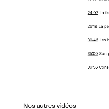
24:07
La fis
26:18
La pe
30:46
Les 
35:00
Son p
39:56
Conse
Nos autres vidéos