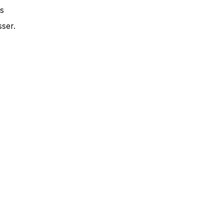
os
ser.