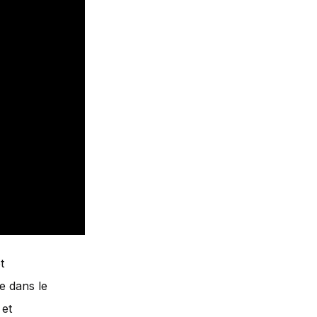
t
e dans le
 et