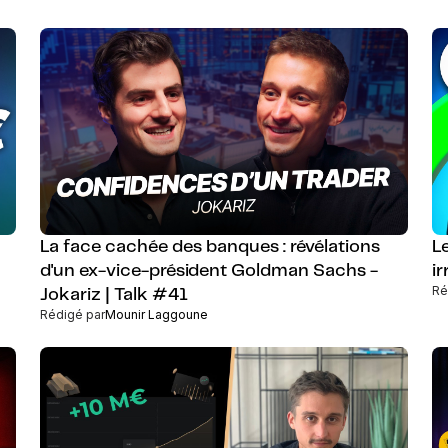
La face cachée des banques : révélations
L
d'un ex-vice-président Goldman Sachs -
ir
Ré
Jokariz | Talk #41
Rédigé par
Mounir Laggoune