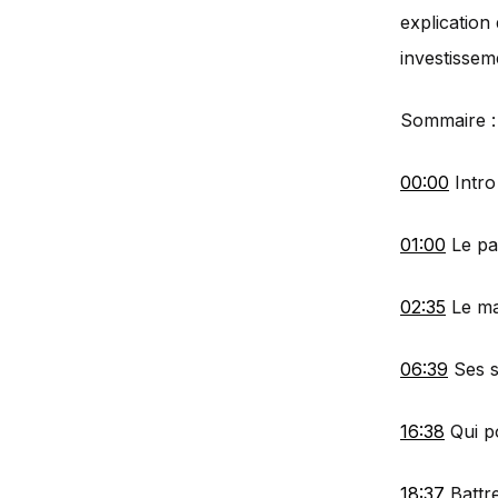
explication
investisse
Sommaire :
00:00
Intro
01:00
Le pa
02:35
Le ma
06:39
Ses s
16:38
Qui p
18:37
Battre