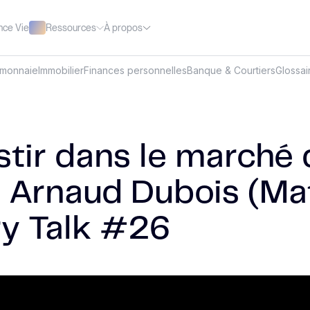
Ressources
À propos
nce Vie
omonnaie
Immobilier
Finances personnelles
Banque & Courtiers
Glossai
stir dans le marché 
 | Arnaud Dubois (Mat
ry Talk #26