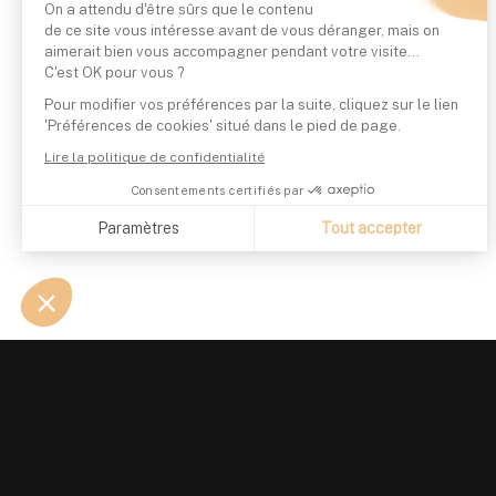
On a attendu d'être sûrs que le contenu
de ce site vous intéresse avant de vous déranger, mais on
aimerait bien vous accompagner pendant votre visite...
C'est OK pour vous ?
Pour modifier vos préférences par la suite, cliquez sur le lien
'Préférences de cookies' situé dans le pied de page.
Lire la politique de confidentialité
Consentements certifiés par
Paramètres
Tout accepter
Axeptio consent
Plateforme de Gestion du Consentement : Personnalisez vo
Notre plateforme vous permet d'adapter et de gérer vos param