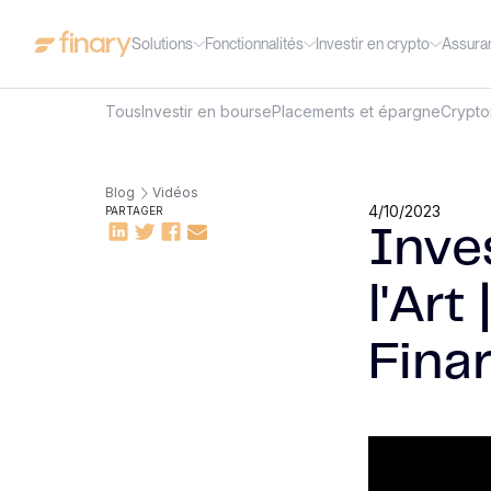
Solutions
Fonctionnalités
Investir en crypto
Assura
Tous
Investir en bourse
Placements et épargne
Crypt
Blog
Vidéos
4/10/2023
PARTAGER
Inve
l'Art
Fina