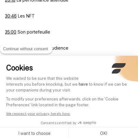
30:46
Les NFT
35:00
Son portefeuille
39:56
Conseils pour l'audience
Continue without consent
Cookies
Other videos
We waited to be sure that this website
interests you before knocking, but we
have
to know if we can be
your companions during your visit.
Les secrets d'investissement
SCPI en 2025 : Faut
To modify your preferences afterwards, click on the 'Cookie
des milliardaires - Finary Talk
investir dans cette 
Preferences' link located in the page footer.
#16 avec Matthieu Broquere
d'actifs ? | Frédéric 
We respect your privacy, here's how.
Written by
Mounir Laggoune
Finary Talk 47
Consents certified by
Written by
Mounir Laggoune
I want to choose
OK!