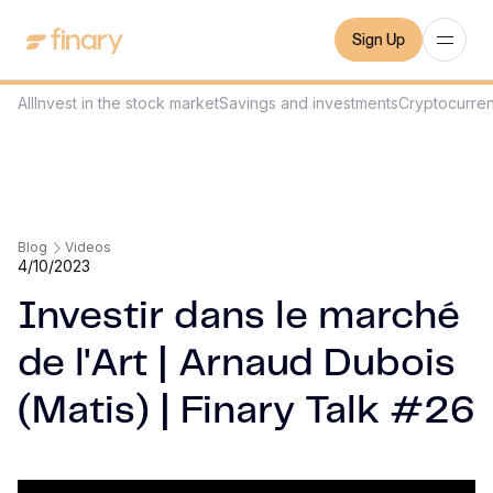
Sign Up
All
Invest in the stock market
Savings and investments
Cryptocurre
Blog
Videos
4/10/2023
Investir dans le marché
de l'Art | Arnaud Dubois
(Matis) | Finary Talk #26