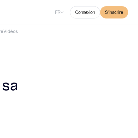
FR
Connexion
S'inscrire
re
Vidéos
 sa