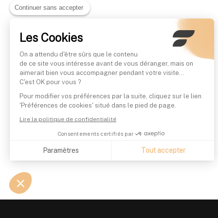
Continuer sans accepter
Les Cookies
On a attendu d'être sûrs que le contenu
de ce site vous intéresse avant de vous déranger, mais on
aimerait bien vous accompagner pendant votre visite...
C'est OK pour vous ?
Pour modifier vos préférences par la suite, cliquez sur le lien
'Préférences de cookies' situé dans le pied de page.
Lire la politique de confidentialité
Consentements certifiés par
Paramètres
Tout accepter
Axeptio consent
Plateforme de Gestion du Consentement : Personnalisez vo
Notre plateforme vous permet d'adapter et de gérer vos param