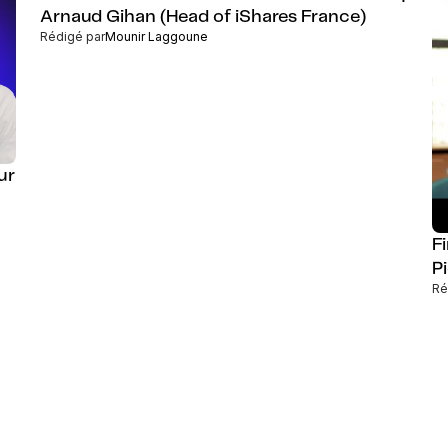
Arnaud Gihan (Head of iShares France)
Rédigé par
Mounir Laggoune
ur
Fi
P
Ré