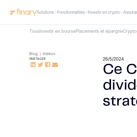
Solutions
Fonctionnalités
Investir en crypto
Assura
Tous
Investir en bourse
Placements et épargne
Crypt
Blog
Vidéos
26/5/2024
PARTAGER
Ce C
divi
strat