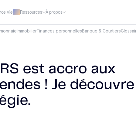
Ressources
À propos
nce Vie
omonnaie
Immobilier
Finances personnelles
Banque & Courtiers
Glossai
RS est accro aux
dendes ! Je découvre
égie.