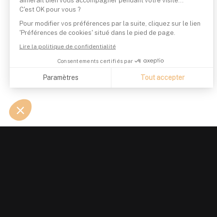
aimerait bien vous accompagner pendant votre visite...
C'est OK pour vous ?
Pour modifier vos préférences par la suite, cliquez sur le lien
'Préférences de cookies' situé dans le pied de page.
Lire la politique de confidentialité
Consentements certifiés par
Paramètres
Tout accepter
Axeptio consent
Plateforme de Gestion du Consentement : Personnalisez vo
Notre plateforme vous permet d'adapter et de gérer vos param
PRODUIT
GUIDES
Suivi de portefeuille
Gestion 