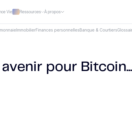
Ressources
À propos
nce Vie
omonnaie
Immobilier
Finances personnelles
Banque & Courtiers
Glossai
avenir pour Bitcoin..