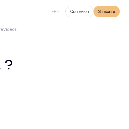
FR
Connexion
S'inscrire
re
Vidéos
. ?