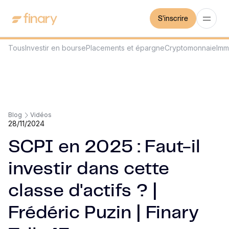
S'inscrire
Tous
Investir en bourse
Placements et épargne
Cryptomonnaie
Imm
Blog
Vidéos
28/11/2024
SCPI en 2025 : Faut-il
investir dans cette
classe d'actifs ? |
Frédéric Puzin | Finary