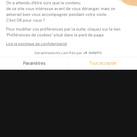
On a attendu d'être sûrs que le contenu
de ce site vous intéresse avant de vous déranger, mais on
aimerait bien vous accompagner pendant votre visite...
C'est OK pour vous ?
Pour modifier vos préférences par la suite, cliquez sur le lien
'Préférences de cookies' situé dans le pied de page.
Lire la politique de confidentialité
Consentements certifiés par
Paramètres
Tout accepter
Axeptio consent
Plateforme de Gestion du Consentement : Personnalisez vos O
Notre plateforme vous permet d'adapter et de gérer vos paramètr