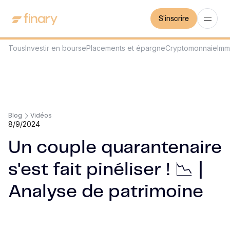
S'inscrire
Tous
Investir en bourse
Placements et épargne
Cryptomonnaie
Imm
Blog
Vidéos
8/9/2024
Un couple quarantenaire
s'est fait pinéliser ! 📉 |
Analyse de patrimoine