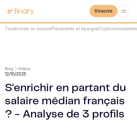
S'inscrire
Tous
Investir en bourse
Placements et épargne
Cryptomonnaie
Imm
Blog
Vidéos
12/10/2025
S'enrichir en partant du
salaire médian français
? - Analyse de 3 profils