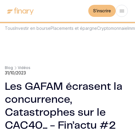
S'inscrire
Tous
Investir en bourse
Placements et épargne
Cryptomonnaie
Imm
Blog
Vidéos
31/10/2023
Les GAFAM écrasent la
concurrence,
Catastrophes sur le
CAC40... - Fin’actu #2