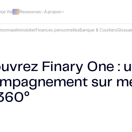
Ressources
À propos
nce Vie
omonnaie
Immobilier
Finances personnelles
Banque & Courtiers
Glossai
uvrez Finary One : 
mpagnement sur m
 360°