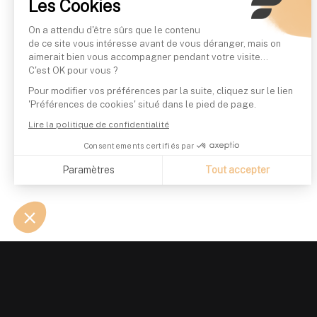
Les Cookies
On a attendu d'être sûrs que le contenu
de ce site vous intéresse avant de vous déranger, mais on
aimerait bien vous accompagner pendant votre visite...
C'est OK pour vous ?
Pour modifier vos préférences par la suite, cliquez sur le lien
'Préférences de cookies' situé dans le pied de page.
Lire la politique de confidentialité
Consentements certifiés par
Paramètres
Tout accepter
Axeptio consent
Plateforme de Gestion du Consentement : Personnalisez vo
Notre plateforme vous permet d'adapter et de gérer vos param