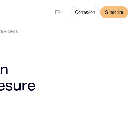
FR
Connexion
S'inscrire
re
Vidéos
un
esure