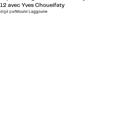
12 avec Yves Choueifaty
digé par
Mounir Laggoune