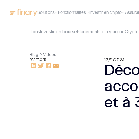
Solutions
Fonctionnalités
Investir en crypto
Assura
Tous
Investir en bourse
Placements et épargne
Crypt
Blog
Vidéos
12/9/2024
PARTAGER
Déco
acco
et à