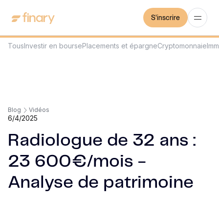
S'inscrire
Tous
Investir en bourse
Placements et épargne
Cryptomonnaie
Imm
Blog
Vidéos
6/4/2025
Radiologue de 32 ans :
23 600€/mois -
Analyse de patrimoine