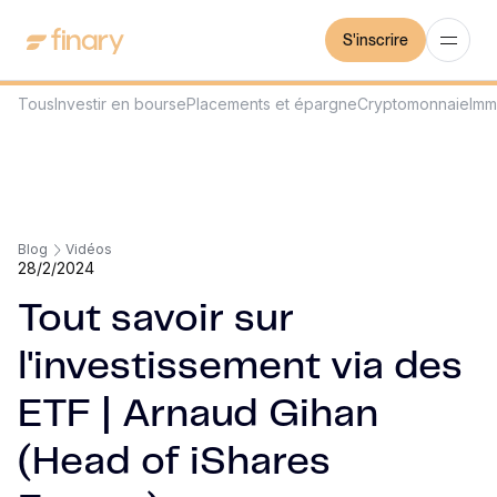
S'inscrire
Tous
Investir en bourse
Placements et épargne
Cryptomonnaie
Imm
Blog
Vidéos
28/2/2024
Tout savoir sur
l'investissement via des
ETF | Arnaud Gihan
(Head of iShares