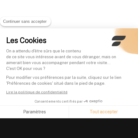
Continuer sans accepter
Les Cookies
On a attendu d'être sûrs que le contenu
de ce site vous intéresse avant de vous déranger, mais on
aimerait bien vous accompagner pendant votre visite...
C'est OK pour vous ?
Pour modifier vos préférences par la suite, cliquez sur le lien
'Préférences de cookies' situé dans le pied de page.
Lire la politique de confidentialité
Consentements certifiés par
Paramètres
Tout accepter
Axeptio consent
Plateforme de Gestion du Consentement : Personnalisez vos O
Notre plateforme vous permet d'adapter et de gérer vos paramètr