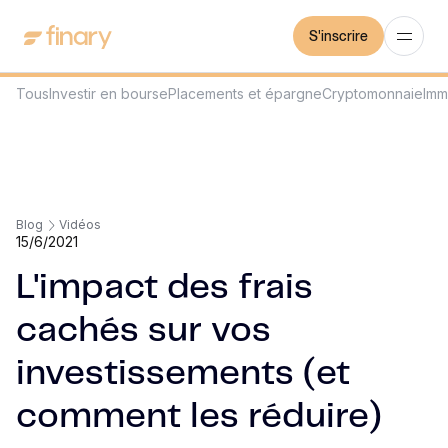
S'inscrire
Tous
Investir en bourse
Placements et épargne
Cryptomonnaie
Imm
Blog
Vidéos
15/6/2021
L'impact des frais
cachés sur vos
investissements (et
comment les réduire)