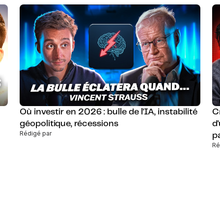
Où investir en 2026 : bulle de l'IA, instabilité
C
géopolitique, récessions
d
Rédigé par
p
Ré