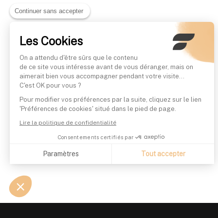
Continuer sans accepter
Les Cookies
On a attendu d'être sûrs que le contenu
de ce site vous intéresse avant de vous déranger, mais on
aimerait bien vous accompagner pendant votre visite...
C'est OK pour vous ?
Pour modifier vos préférences par la suite, cliquez sur le lien
'Préférences de cookies' situé dans le pied de page.
Lire la politique de confidentialité
Consentements certifiés par
Paramètres
Tout accepter
Axeptio consent
Plateforme de Gestion du Consentement : Personnalisez vo
Notre plateforme vous permet d'adapter et de gérer vos param