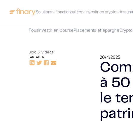
Solutions
Fonctionnalités
Investir en crypto
Assura
Tous
Investir en bourse
Placements et épargne
Crypt
Blog
Vidéos
20/4/2025
PARTAGER
Comm
à 50
le t
patr