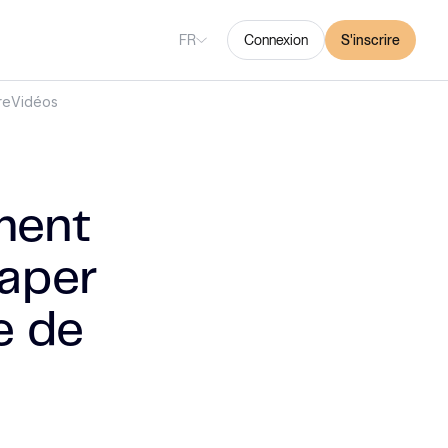
FR
Connexion
S'inscrire
re
Vidéos
ment
raper
e de