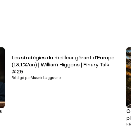
Les stratégies du meilleur gérant d’Europe
(13,1%/an) | William Higgons | Finary Talk
#25
Rédigé par
Mounir Laggoune
s
C
p
Ré