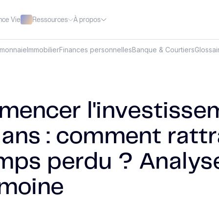
Ressources
À propos
nce Vie
omonnaie
Immobilier
Finances personnelles
Banque & Courtiers
Glossai
encer l'investisse
 ans : comment ratt
emps perdu ? Analys
imoine