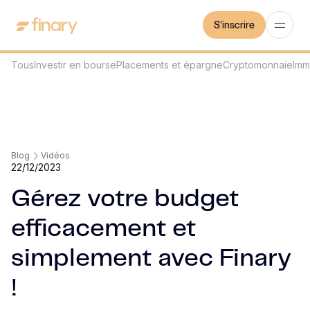
S'inscrire
Tous
Investir en bourse
Placements et épargne
Cryptomonnaie
Imm
Blog
Vidéos
22/12/2023
Gérez votre budget
efficacement et
simplement avec Finary
!