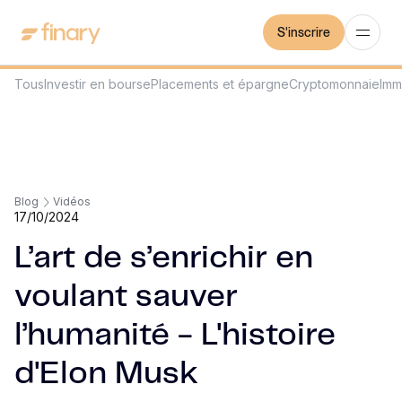
S'inscrire
Tous
Investir en bourse
Placements et épargne
Cryptomonnaie
Imm
Blog
Vidéos
17/10/2024
L’art de s’enrichir en
voulant sauver
l’humanité - L'histoire
d'Elon Musk