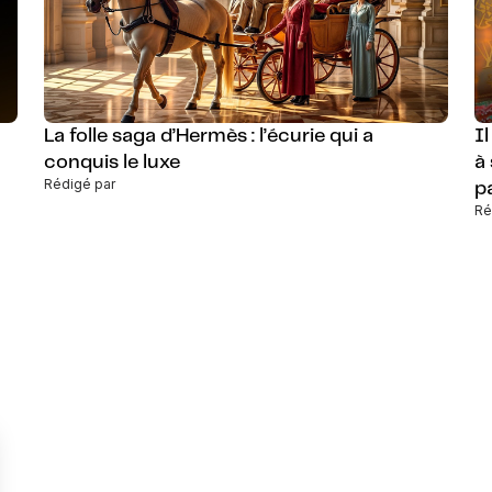
La folle saga d’Hermès : l’écurie qui a
I
conquis le luxe
à
Rédigé par
p
Ré