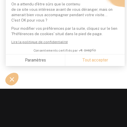
On a attendu d'être sûrs que le contenu
de ce site vous intéresse avant de vous déranger, mais on
aimerait bien vous accompagner pendant votre visite...
C'est OK pour vous ?
Pour modifier vos préférences par la suite, cliquez sur le lien
'Préférences de cookies' situé dans le pied de page.
Lire la politique de confidentialité
Consentements certifiés par
Paramètres
Tout accepter
Axeptio consent
Plateforme de Gestion du Consentement : Personnalisez vo
Notre plateforme vous permet d'adapter et de gérer vos param