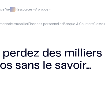
Ressources
À propos
nce Vie
omonnaie
Immobilier
Finances personnelles
Banque & Courtiers
Glossai
 perdez des milliers
os sans le savoir...