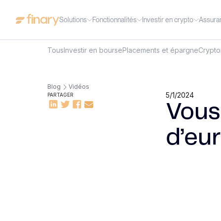
Solutions
Fonctionnalités
Investir en crypto
Assura
Tous
Investir en bourse
Placements et épargne
Crypt
Blog
Vidéos
5/1/2024
PARTAGER
Vous
d’eur