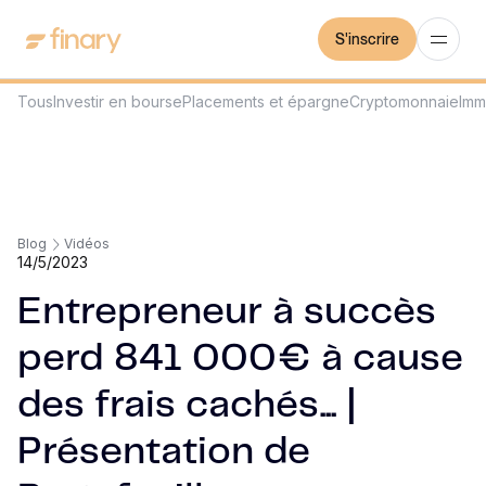
S'inscrire
Tous
Investir en bourse
Placements et épargne
Cryptomonnaie
Imm
Blog
Vidéos
14/5/2023
Entrepreneur à succès
perd 841 000€ à cause
des frais cachés... |
Présentation de