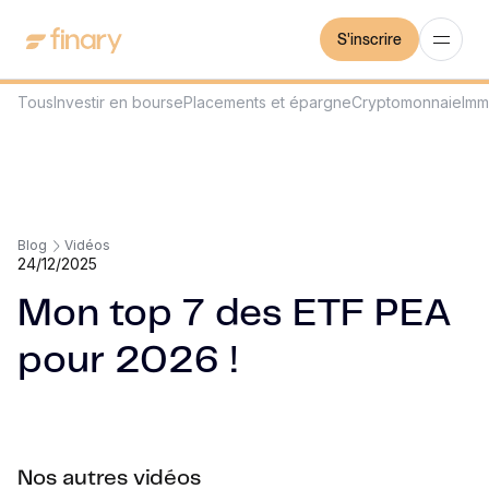
S'inscrire
Tous
Investir en bourse
Placements et épargne
Cryptomonnaie
Imm
Blog
Vidéos
24/12/2025
Mon top 7 des ETF PEA
pour 2026 !
Nos autres vidéos