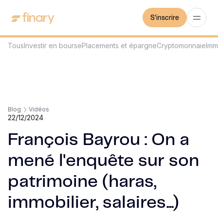
S'inscrire
Tous
Investir en bourse
Placements et épargne
Cryptomonnaie
Imm
Blog
Vidéos
22/12/2024
François Bayrou : On a
mené l'enquête sur son
patrimoine (haras,
immobilier, salaires...)