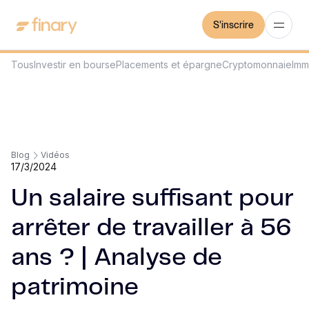
S'inscrire
Tous
Investir en bourse
Placements et épargne
Cryptomonnaie
Imm
Blog
Vidéos
17/3/2024
Un salaire suffisant pour
arrêter de travailler à 56
ans ? | Analyse de
patrimoine