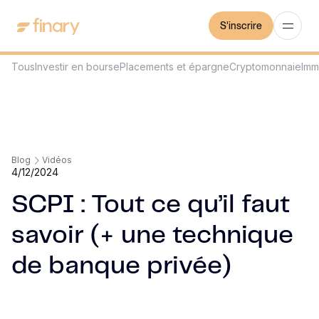
S'inscrire
Tous
Investir en bourse
Placements et épargne
Cryptomonnaie
Imm
Blog
Vidéos
4/12/2024
SCPI : Tout ce qu’il faut
savoir (+ une technique
de banque privée)