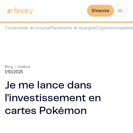
S'inscrire
Tous
Investir en bourse
Placements et épargne
Cryptomonnaie
Imm
Blog
Vidéos
1/10/2025
Je me lance dans
l'investissement en
cartes Pokémon