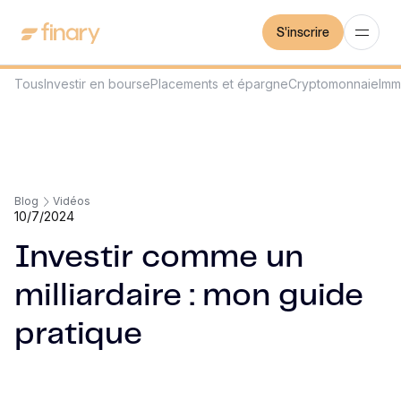
S'inscrire
Tous
Investir en bourse
Placements et épargne
Cryptomonnaie
Imm
Blog
Vidéos
10/7/2024
Investir comme un
milliardaire : mon guide
pratique