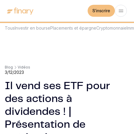
S'inscrire
Tous
Investir en bourse
Placements et épargne
Cryptomonnaie
Imm
Blog
Vidéos
3/12/2023
Il vend ses ETF pour
des actions à
dividendes ! |
Présentation de