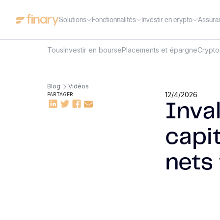
Solutions
Fonctionnalités
Investir en crypto
Assura
Tous
Investir en bourse
Placements et épargne
Crypt
Blog
Vidéos
12/4/2026
PARTAGER
Inva
capi
nets 