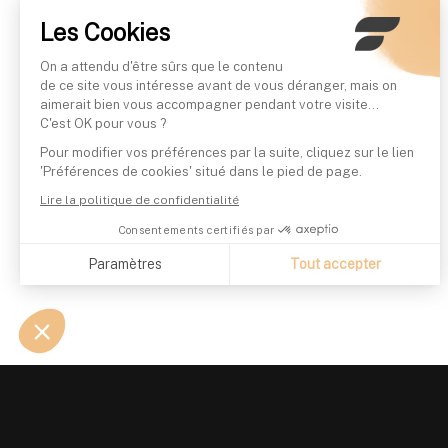
Les Cookies
On a attendu d'être sûrs que le contenu
de ce site vous intéresse avant de vous déranger, mais on
aimerait bien vous accompagner pendant votre visite...
C'est OK pour vous ?
Pour modifier vos préférences par la suite, cliquez sur le lien
'Préférences de cookies' situé dans le pied de page.
Lire la politique de confidentialité
Consentements certifiés par
Paramètres
Tout accepter
Axeptio consent
Plateforme de Gestion du Consentement : Personnalisez vo
Notre plateforme vous permet d'adapter et de gérer vos param