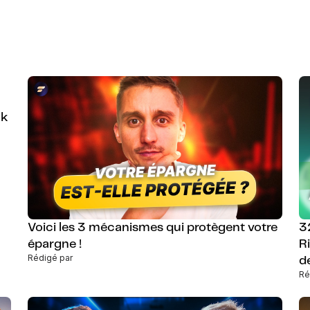
lk
Voici les 3 mécanismes qui protègent votre
3
épargne !
R
Rédigé par
d
Ré