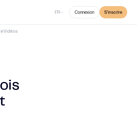
FR
Connexion
S'inscrire
re
Vidéos
ois
t