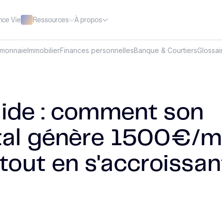
Ressources
À propos
nce Vie
omonnaie
Immobilier
Finances personnelles
Banque & Courtiers
Glossai
lide : comment son
tal génère 1500€/m
tout en s'accroissan