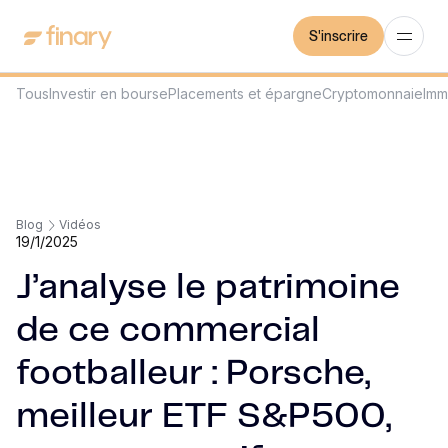
S'inscrire
Tous
Investir en bourse
Placements et épargne
Cryptomonnaie
Imm
Blog
Vidéos
19/1/2025
J’analyse le patrimoine
de ce commercial
footballeur : Porsche,
meilleur ETF S&P500,