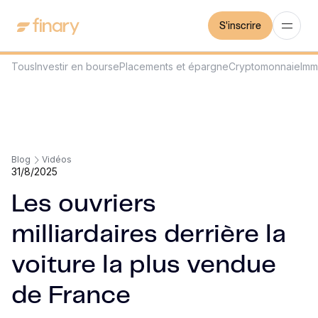
S'inscrire
Tous
Investir en bourse
Placements et épargne
Cryptomonnaie
Imm
Blog
Vidéos
31/8/2025
Les ouvriers
milliardaires derrière la
voiture la plus vendue
de France