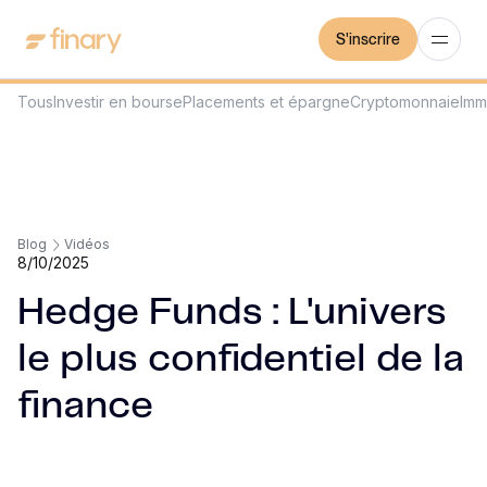
S'inscrire
Tous
Investir en bourse
Placements et épargne
Cryptomonnaie
Imm
Blog
Vidéos
8/10/2025
Hedge Funds : L'univers
le plus confidentiel de la
finance