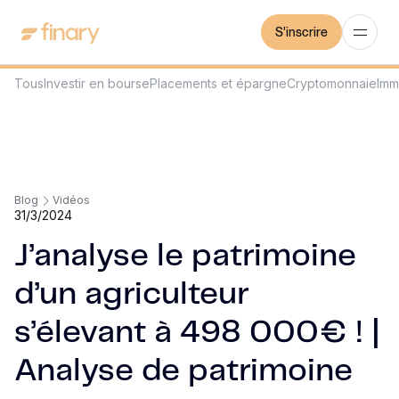
S'inscrire
Tous
Investir en bourse
Placements et épargne
Cryptomonnaie
Imm
Blog
Vidéos
31/3/2024
J’analyse le patrimoine
d’un agriculteur
s’élevant à 498 000€ ! |
Analyse de patrimoine