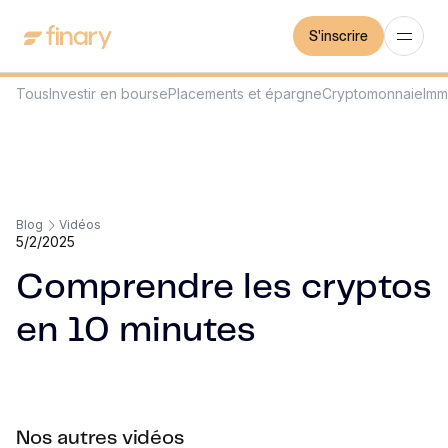
S'inscrire
Tous
Investir en bourse
Placements et épargne
Cryptomonnaie
Imm
Blog
Vidéos
5/2/2025
Comprendre les cryptos
en 10 minutes
Nos autres vidéos