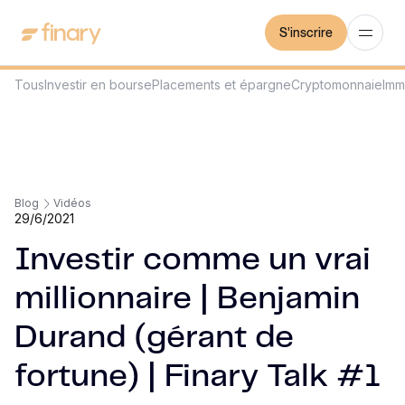
S'inscrire
Tous
Investir en bourse
Placements et épargne
Cryptomonnaie
Imm
Blog
Vidéos
29/6/2021
Investir comme un vrai
millionnaire | Benjamin
Durand (gérant de
fortune) | Finary Talk #1